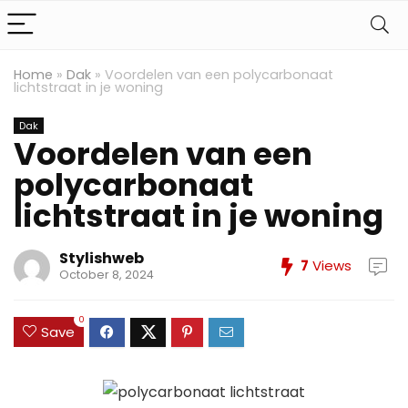
Home
»
Dak
»
Voordelen van een polycarbonaat
lichtstraat in je woning
Dak
Voordelen van een
polycarbonaat
lichtstraat in je woning
Stylishweb
7
Views
October 8, 2024
0
Save