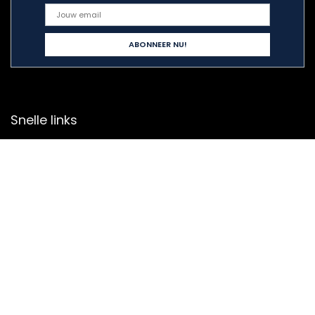
Snelle links
Home
Alles winkelen
Blogs
Adverteren
Onze webshops
Verklaringen
Privacybeleid
algemene voorwaarden