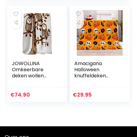
volwassenen
JOWOLLINA
Amacigana
Omkeerbare
Halloween
deken wollen
knuffeldeken
deken plaid
pluizig, flanel
knuffeldeken wol
pluizige deken
130×200 cm
grote dubbellaags
€
74.90
€
29.95
(kaneel uil)
Anime Fleece
deken 3D
sofadeken…