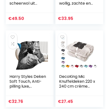
scheerwol uit
wollig, zachte en
Nieuw-Zeeland,
warme
plaid met franjes
fleecedeken voor
140x200cm, deken
bed, bank,
€
49.50
€
33.95
wol, woondeken,
flanellen deken als
knuffeldeken…
bankdeken,
woondeken of…
Harry Styles Deken
DecoKing Mic
Soft Touch, Anti-
Knuffeldeken 220 x
pilling luxe,
240 cm crème
comfort Geschikt
deken microvezel
voor bed, bank,
sprei fleece zacht
camping voor
pluizig knuffelig
€
32.76
€
27.45
kinderen en