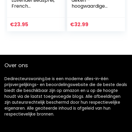
Lavendel Bedsprei,
deken –
French
hoogwaardige
Countryside,
deken, zachte
Decoratieve
deken,
Gewatteerde 3-
microvezeldeken
€
23.95
€
32.99
delige Spreiset
als bankhoes,
met 2
sprei, plaid of
Kussenhoezen, 220
woonkamerdeken
x 220…
…
Over ons
Dedirecteurswoning.be is een moderne alles-in-één
prijsvergelijkings- en beoordelingswebsite die de beste deals
biedt die beschikbaar zijn op amazon en u op de hoogte
houdt via de laatst toegevoegde blogs. Alle afbeeldingen
zijn auteursrechtelijk beschermd door hun respectievelijke
eigenaren. Alle geciteerde inhoud is afgeleid van hun
respectievelijke bronnen.