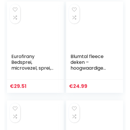
Eurofirany
Blumtal fleece
Bedsprei,
deken –
microvezel, sprei,
hoogwaardige
geometrisch
deken, zachte
patroon, deken,
deken,
sprei, elegant, edel
microvezeldeken
€
29.51
€
24.99
glamour,
als bankhoes,
slaapkamer,
sprei, plaid of
woonkamer…
woonkamerdeken
…