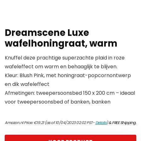
Dreamscene Luxe
wafelhoningraat, warm
Knuffel deze prachtige superzachte plaid in roze
wafeleffect om warm en behaaglijk te blijven.
Kleur: Blush Pink, met honingraat-popcornontwerp
en dik wafeleffect
Afmetingen: tweepersoonsbed 150 x 200 cm – ideaal
voor tweepersoonsbed of banken, banken
Amazon.nl Price:
€
19.21
(as of 10/04/2023 02:02 PST-
Details
)
&
FREE Shipping
.