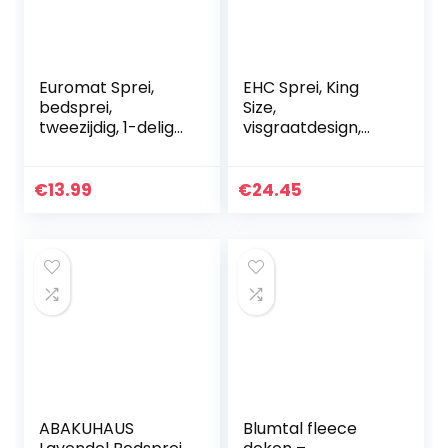
Euromat Sprei,
EHC Sprei, King
bedsprei,
Size,
tweezijdig, 1-delige
visgraatdesign,
set zonder
100% katoen, sprei
kussenslopen, Vigo
voor bank / bed,
grijs/grafiet/zwart
220 x 250 cm, grijs
€
13.99
€
24.45
013, 170 x 210 cm
ABAKUHAUS
Blumtal fleece