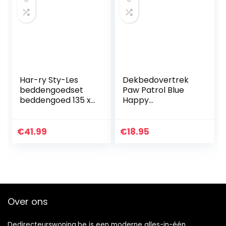
Har-ry Sty-Les
Dekbedovertrek
beddengoedset
Paw Patrol Blue
beddengoed 135 x
Happy
200 cm met Harry
100×135+40×60 cm
Style
kinderdekbedover
€
41.99
€
18.95
trek microvezel
beddengoed 3D
print…
Over ons
Dedirecteurswoning.be is een moderne alles-in-één