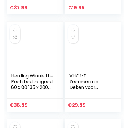
dekbedovertrek
Afmetingen: 100 x
motief 3D Dragon
135 cm, 40×60 cm
€
37.99
€
19.95
Ball Goku met
100% katoen
kussenslopen,
voor…
Herding Winnie the
VHOME
Poeh beddengoed
Zeemeermin
80 x 80 135 x 200
Deken voor
cm, 100% katoen
Kinderen – Perfect
renforce met
Gepersonaliseerd
ritssluiting
e Warme
€
36.99
€
29.99
Woonkamer Sofa
Deken Slaapzak
Speelgoed
Kinderen…