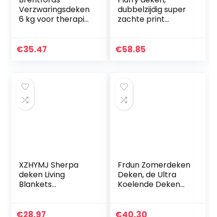
Verzwaringsdeken
dubbelzijdig super
6 kg voor therapie,
zachte print
angst, autisme,
deken, super
slapeloosheid,
zachte lamsvacht
stressverminderin
deken, massief
€
35.47
€
58.85
g,
flanel verdikt-
eenpersoons/dub
P_150*200cm…
bel…
XZHYMJ Sherpa
Frdun Zomerdeken
deken Living
Deken, de Ultra
Blankets
Koelende Deken
knuffeldeken
voor Volledige &
Harry Styles 3
Twin Beds, Ultra
ultrazachte fleece
Zachte Wasbare
€
28.97
€
40.30