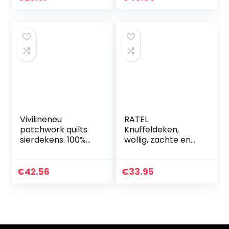
deken flanel
Gewogen Dekens
fluweel pluche
voor…
deken 137…
Vivilineneu
RATEL
patchwork quilts
Knuffeldeken,
sierdekens. 100%
wollig, zachte en
Katoenen
warme
omkeerbare
fleecedeken voor
Boheemse
bed, bank,
€
42.56
€
33.95
gestreepte sprei
flanellen deken als
overtrekken.
bankdeken,
Gewatteerde
woondeken of…
bed…