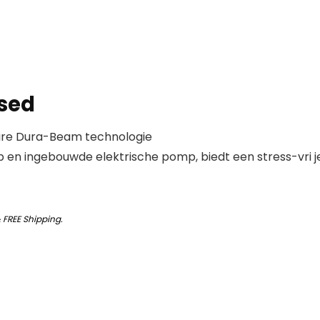
ised
naire Dura-Beam technologie
 en ingebouwde elektrische pomp, biedt een stress-vri j
&
FREE Shipping
.