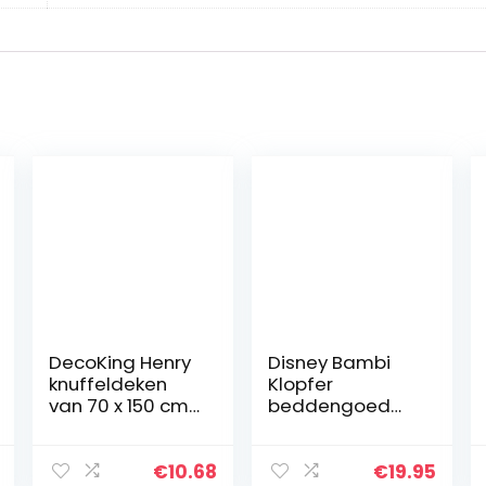
DecoKing Henry
Disney Bambi
knuffeldeken
Klopfer
van 70 x 150 cm,
beddengoed
grafiet, deken,
set 2-delig.
microvezel,
Afmetingen: 100
woondeken,
x 135 cm, 40×60
€
10.68
€
19.95