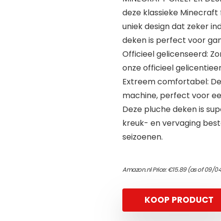
deze klassieke Minecraft
uniek design dat zeker in
deken is perfect voor ga
Officieel gelicenseerd: Z
onze officieel gelicentie
Extreem comfortabel: Dez
machine, perfect voor ee
Deze pluche deken is supe
kreuk- en vervaging beste
seizoenen.
Amazon.nl Price:
€
15.89
(as of 09/04
KOOP PRODUCT