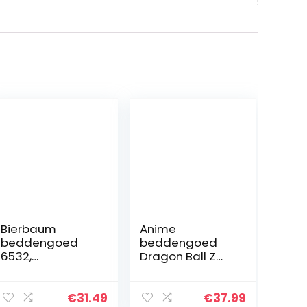
Bierbaum
Anime
beddengoed
beddengoed
6532,
Dragon Ball Z
Seersucker,
Super, kinderen,
Made in
dekbedovertrek
Germany,
motief 3D
€
31.49
€
37.99