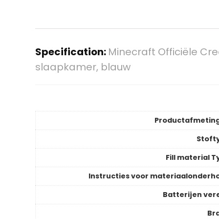
Specification:
Minecraft Officiële Cr
slaapkamer, blauw
Productafmetin
Stoft
Fill material 
Instructies voor materiaalonderh
Batterijen vere
Br