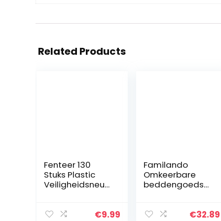
Related Products
Fenteer 130
Familando
Stuks Plastic
Omkeerbare
Veiligheidsneuz
beddengoedset
en Voor Het
Brandweerman
Maken Van
Sam, 135 x 200
Poppen Met
cm 80 x 80 cm,
€
9.99
€
32.89