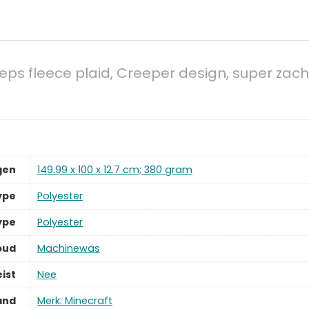
eeps fleece plaid, Creeper design, super zach
gen
‎149.99 x 100 x 12.7 cm; 380 gram
ype
‎Polyester
Type
‎Polyester
oud
‎Machinewas
ist
‎Nee
and
Merk: Minecraft