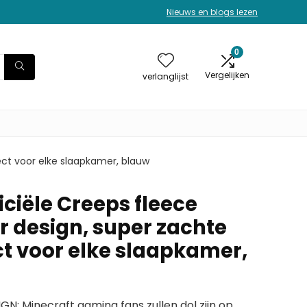
Nieuws en blogs lezen
0
Vergelijken
verlanglijst
ect voor elke slaapkamer, blauw
iciële Creeps fleece
r design, super zachte
ct voor elke slaapkamer,
: Minecraft gaming fans zullen dol zijn op