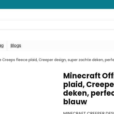
ag
Blogs
le Creeps fleece plaid, Creeper design, super zachte deken, perf
Minecraft Off
plaid, Creepe
deken, perfe
blauw
MINECRAFT CREEPER DESIGN